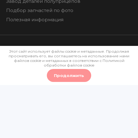
Завод деталей полуприцепов
Подбор запчастей по фото
Полезная информация
Этот сайт использует файлы cookie и метаданные. Продолжая
просматривать его, вы соглашаетесь на использование нами
Политика конфиденциальности
файлов cookie и метаданных в соответствии с
Политикой
обработки файлов cookie
Мегагрупп.ру
Продолжить
0
0
0