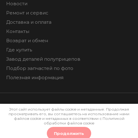
Новости
Ремонт и сервис
Доставка и оплата
Контакты
Возврат и обмен
Где купить
Завод деталей полуприцепов
Подбор запчастей по фото
Полезная информация
Этот сайт использует файлы cookie и метаданные. Продолжая
просматривать его, вы соглашаетесь на использование нами
Политика конфиденциальности
файлов cookie и метаданных в соответствии с
Политикой
обработки файлов cookie
Мегагрупп.ру
Продолжить
0
0
0