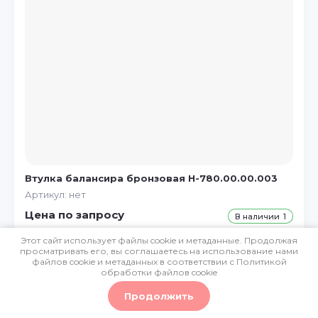
Ремонт и сервис
Доставка и оплата
Контакты
Возврат и обмен
Где купить
Завод деталей полуприцепов
Подбор запчастей по фото
Полезная информация
Втулка балансира бронзовая H-780.00.00.003
Артикул:
нет
Цена по запросу
В наличии
1
Этот сайт использует файлы cookie и метаданные. Продолжая
В корзину
просматривать его, вы соглашаетесь на использование нами
Политика конфиденциальности
файлов cookie и метаданных в соответствии с
Политикой
обработки файлов cookie
Мегагрупп.ру
Купить в один клик
Продолжить
0
0
0
К сравнению
В избранное