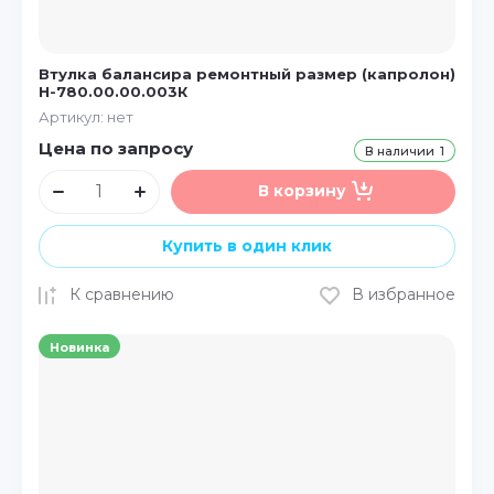
Контакты
Втулка балансира ремонтный размер (капролон)
Н-780.00.00.003К
454074, г. Челябинск, ул. Героев Танкограда, д.1
Артикул:
нет
8 800 101 5000
Цена по запросу
В наличии
1
info@zdp.ru
В корзину
Пн-Пт:
9.00-19.00
Купить в один клик
Сб:
10.00-15.00
Вс:
выходной
К сравнению
В избранное
Новинка
О компании
О нас
Новости