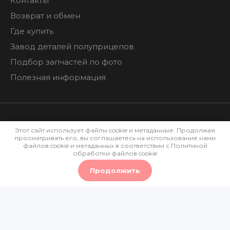
Контакты
Возврат и обмен
Где купить
Завод деталей полуприцепов
Подбор запчастей по фото
Полезная информация
Этот сайт использует файлы cookie и метаданные. Продолжая
просматривать его, вы соглашаетесь на использование нами
Политика конфиденциальности
файлов cookie и метаданных в соответствии с
Политикой
обработки файлов cookie
Мегагрупп.ру
Продолжить
0
0
0